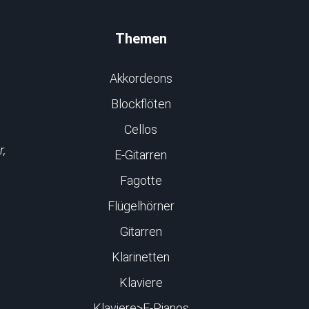
Themen
Akkordeons
Blockflöten
Cellos
r,
E-Gitarren
Fagotte
Flügelhörner
Gitarren
Klarinetten
Klaviere
Klaviere>E-Pianos