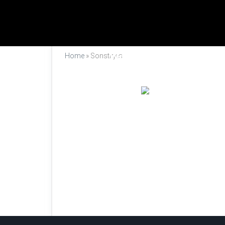
Wie klingt eine Triang
Home
»
Sonstiges
Triangelmus
Martin
15. Janua