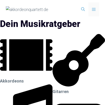
Zum
Menü
Inhalt
springen
Dein Musikratgeber
Akkordeons
Gitarren