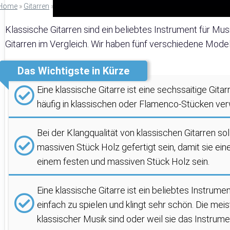
Home
»
Gitarren
»
Klassische Gitarre Test: Die 5 Besten im Vergleich
Klassische Gitarren sind ein beliebtes Instrument für Mus
Gitarren im Vergleich. Wir haben fünf verschiedene Model
Das Wichtigste in Kürze
Eine klassische Gitarre ist eine sechssaitige Gita
häufig in klassischen oder Flamenco-Stücken ve
Bei der Klangqualität von klassischen Gitarren so
massiven Stück Holz gefertigt sein, damit sie ein
einem festen und massiven Stück Holz sein.
Eine klassische Gitarre ist ein beliebtes Instrumen
einfach zu spielen und klingt sehr schön. Die mei
klassischer Musik sind oder weil sie das Instrum