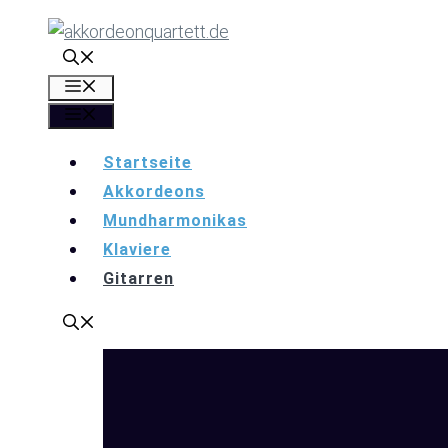
Zum
Inhalt
springen
Menü
Menü
Startseite
Akkordeons
Mundharmonikas
Klaviere
Gitarren