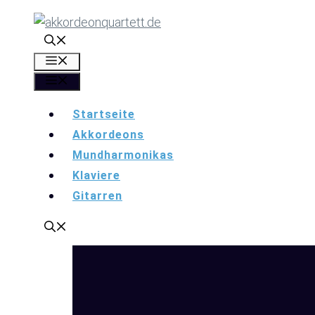
Zum
Inhalt
springen
Menü
Menü
Startseite
Akkordeons
Mundharmonikas
Klaviere
Gitarren