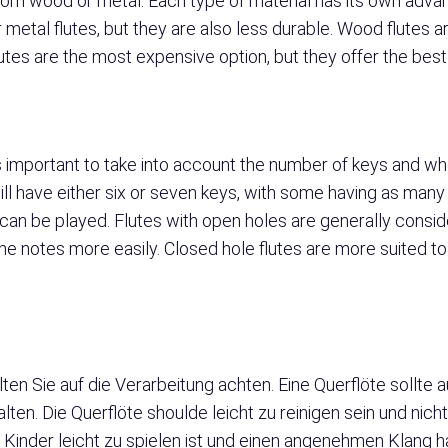
 from wood or metal. Each type of material has its own adva
metal flutes, but they are also less durable. Wood flutes a
utes are the most expensive option, but they offer the best
 is important to take into account the number of keys and wh
ill have either six or seven keys, with some having as many 
 can be played. Flutes with open holes are generally consid
f the notes more easily. Closed hole flutes are more suited
lten Sie auf die Verarbeitung achten. Eine Querflöte sollte
alten. Die Querflöte shoulde leicht zu reinigen sein und nic
 Kinder leicht zu spielen ist und einen angenehmen Klang ha