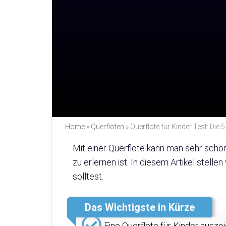
Home
»
Querflöten
»
Querflöte für Kinder Test: Die 
Mit einer Querflöte kann man sehr schön
zu erlernen ist. In diesem Artikel stell
solltest.
Das Wichtigste in Kürze
Eine Querflöte für Kinder ausze