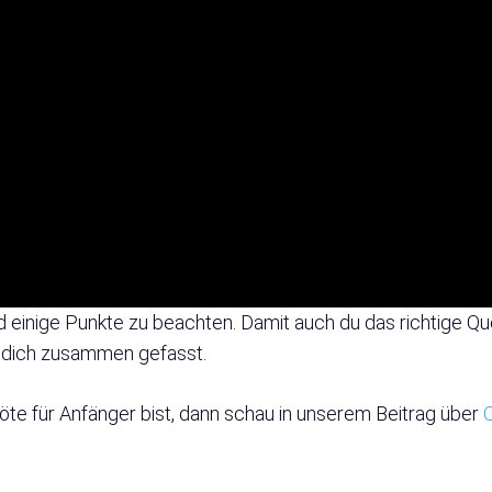
d einige Punkte zu beachten. Damit auch du das richtige Que
ür dich zusammen gefasst.
löte für Anfänger bist, dann schau in unserem Beitrag über
Q