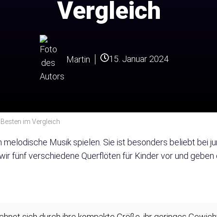
Vergleich
15. Januar 2024
Martin
5 Besten im Vergleich
 melodische Musik spielen. Sie ist besonders beliebt bei ju
en wir fünf verschiedene Querflöten für Kinder vor und gebe
ichnet sich durch ihre kompakte Größe, ihr geringes Gewicht 