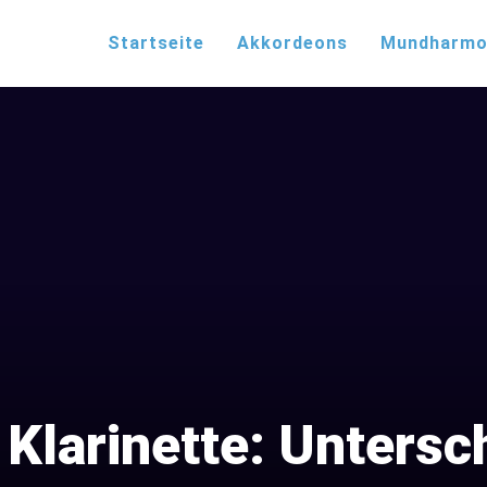
Startseite
Akkordeons
Mundharmo
 Klarinette: Untersc