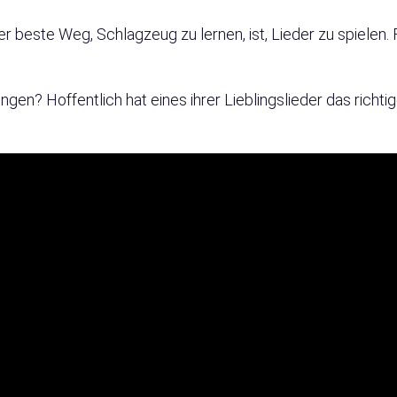
r beste Weg, Schlagzeug zu lernen, ist, Lieder zu spielen. 
gen? Hoffentlich hat eines ihrer Lieblingslieder das richti