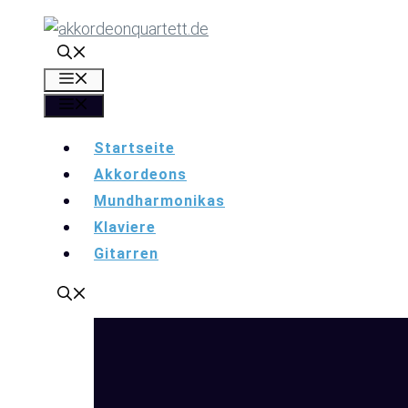
Zum
Inhalt
springen
Menü
Menü
Startseite
Akkordeons
Mundharmonikas
Klaviere
Gitarren