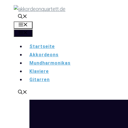
Zum
Inhalt
springen
Menü
Menü
Startseite
Akkordeons
Mundharmonikas
Klaviere
Gitarren